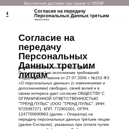
Бесплатная доставка при заказе от 8500₽
‹
Согласие на передачу
Персональных Данных третьим
лицам
Согласие на
передачу
Персональных
Данных третьим
1. Настоящим согласием лицо (далее –
лицам
Пользователь) во исполнение требований
Федерального закона от 27.07.2006 г. №152-ФЗ
«О персональных данных» (с изменениями и
дополнениями) свободно, своей волей и в
своем интересе дает согласие ОБЩЕСТВУ С
ОГРАНИЧЕННОЙ ОТВЕТСТВЕННОСТЬЮ
"ТРЕНД ПУЛЬС" (ООО "ТРЕНД ПУЛЬС", ИНН:
9729387271, КПП: 772901001, ОГРН:
1247700690863 (далее – Оператор) на
передачу персональных данных третьим лицам
(далее-Согласие), указанных при оплате путем