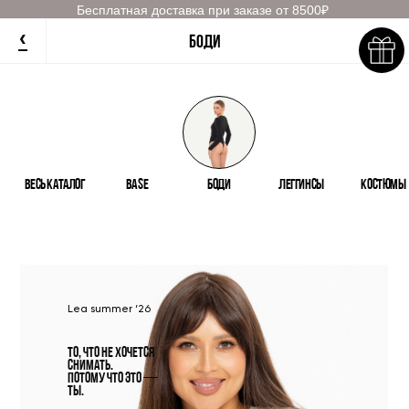
Бесплатная доставка при заказе от 8500₽
‹
Боди
весь каталог
Base
боди
Леггинсы
Костюмы
Lea summer ‘26
ТО, ЧТО НЕ ХОЧЕТСЯ
СНИМАТЬ.
Потому что это —
ты.