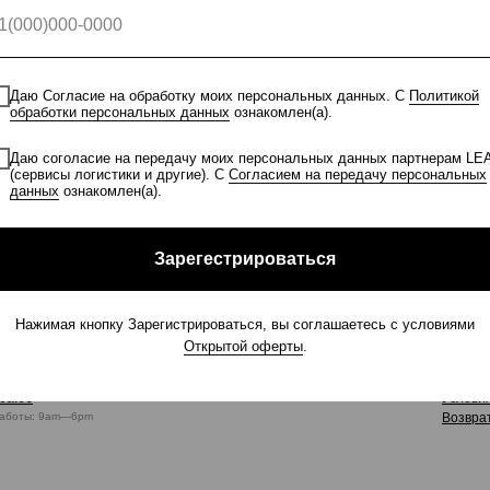
ИДЕАЛЬНАЯ ПОСАДКА
Одежда, которая подчеркивает
вашу уникальность
Даю Согласие на обработку моих персональных данных. С
Политикой
обработки персональных данных
ознакомлен(а).
Даю соголасие на передачу моих персональных данных партнерам LE
(сервисы логистики и другие). С
Согласием на передачу персональных
данных
ознакомлен(а).
Зарегестрироваться
Нажимая кнопку Зарегистрироваться, вы соглашаетесь с условиями
акты
Для
Открытой оферты
.
128-97-80
О нас
ea.co
Услови
аботы: 9am—6pm
Возврат