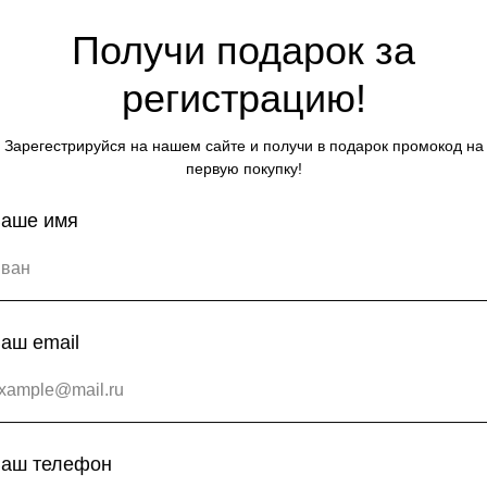
Получи подарок за
регистрацию!
льзуем только современные платёжные системы и надёжные проток
аботает быстро, удобно и стабильно — так, как и должно быть.
Зарегестрируйся на нашем сайте и получи в подарок промокод на
 LEA!
первую покупку!
аше имя
аш email
аш телефон