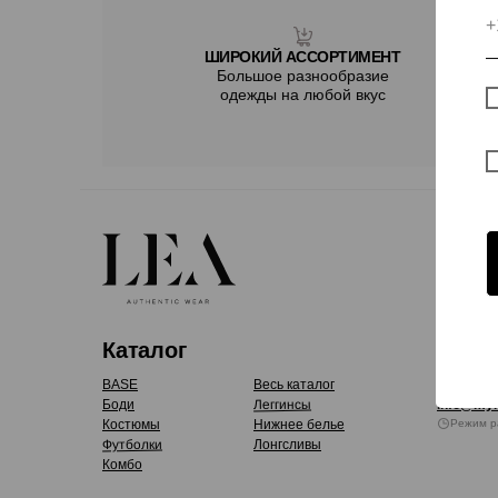
ШИРОКИЙ АССОРТИМЕНТ
Большое разнообразие
одежды на любой вкус
Каталог
Конт
BASE
Весь каталог
+7 (495) 
Леггинсы
Боди
info@myl
Костюмы
Нижнее белье
Режим р
Футболки
Лонгсливы
Комбо