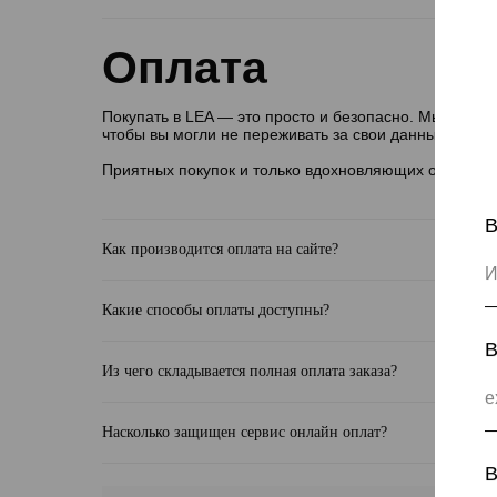
Оплата
Покупать в LEA — это просто и безопасно. Мы испо
чтобы вы могли не переживать за свои данные. Всё р
Приятных покупок и только вдохновляющих образов с
В
Как производится оплата на сайте?
Какие способы оплаты доступны?
В
Из чего складывается полная оплата заказа?
Насколько защищен сервис онлайн оплат?
В