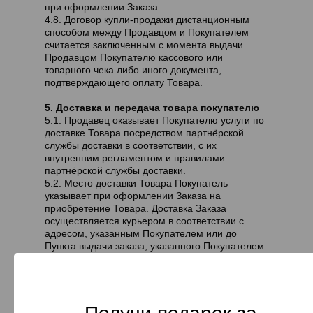
при оформлении Заказа.
4.8. Договор купли-продажи дистанционным
способом между Продавцом и Покупателем
считается заключенным с момента выдачи
Продавцом Покупателю кассового или
товарного чека либо иного документа,
подтверждающего оплату Товара.
5. Доставка и передача товара покупателю
5.1. Продавец оказывает Покупателю услуги по
доставке Товара посредством партнёрской
службы доставки в соответствии, с их
внутренним регламентом и правилами
партнёрской службы доставки.
5.2. Место доставки Товара Покупатель
указывает при оформлении Заказа на
приобретение Товара. Доставка Заказа
осуществляется курьером в соответствии с
адресом, указанным Покупателем или до
Пункта выдачи заказа, указанного Покупателем
при оформлении Заказа, а также в соответствии
с планируемой датой и временем, которые
были согласованы с Покупателем.
5.3. Срок доставки Товара Покупателю состоит
из срока обработки заказа (96 часов с момента