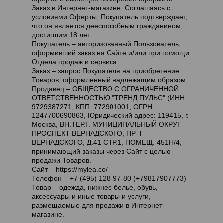
Заказ в Интернет-магазине. Соглашаясь с
условиями Оферты, Покупатель подтверждает,
что он является дееспособным гражданином,
достигшим 18 лет.
Покупатель
– авторизованный Пользователь,
оформивший заказ на Сайте и/или при помощи
Отдела продаж и сервиса.
Заказ
– запрос Покупателя на приобретение
Товаров, оформленный надлежащим образом.
Продавец
– ОБЩЕСТВО С ОГРАНИЧЕННОЙ
ОТВЕТСТВЕННОСТЬЮ "ТРЕНД ПУЛЬС" (ИНН:
9729387271, КПП: 772901001, ОГРН:
1247700690863, Юридический адрес: 119415, г.
Москва, ВН.ТЕР.Г. МУНИЦИПАЛЬНЫЙ ОКРУГ
ПРОСПЕКТ ВЕРНАДСКОГО, ПР-Т
ВЕРНАДСКОГО, Д.41 СТР.1, ПОМЕЩ. 451Н/4,
принимающий заказы через Сайт с целью
продажи Товаров.
Сайт
– https://mylea.co/
Телефон
– +7 (495) 128-97-80 (+79817907773)
Товар
– одежда, нижнее белье, обувь,
аксессуары и иные товары и услуги,
размещаемые для продажи в Интернет-
магазине.