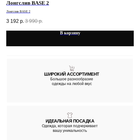
Лонгслив BASE 2
Бо
Лонгслив BASE 2
Бод
3 192
р.
3 990
р.
3 
В корзину
ШИРОКИЙ АССОРТИМЕНТ
Большое разнообразие
одежды на любой вкус
ИДЕАЛЬНАЯ ПОСАДКА
Одежда, которая подчеркивает
вашу уникальность