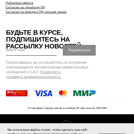
Публичная оферта
Согласие на обработку ПД
Согласие на передачу ПД третьим лицам
БУДЬТЕ В КУРСЕ,
ПОДПИШИТЕСЬ НА
РАССЫЛКУ НОВОСТЕЙ
Подписаться
Подписавшись, вы соглашаетесь на получение
повторяющихся автоматических маркетинговых
сообщений от LEA.
Посмотреть
условия и конфиденциальность.
© Copyrighted. Copying materials is prohibited. All rights reserved. 2025-
2026
Tilda
Made on
Мы используем файлы cookie, чтобы сделать наш сайт
удобнее для вас. Продолжая использовать сайт, вы