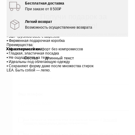
Варианты комплектов:
Бесплатная доставка
• Черный (3 черных трусиков)
При заказе от 8 500₽
• Светло-бежевый (3 светло-бежевых трусиков)
• Mix светло-бежевый & черный (2 светло-бежевых и 1 чёрные
трусики)
Легкий возврат
• Mix черный & светло-бежевый (2 чёрных и 1 светло-бежевые
Возможность осуществление возврата
трусики)
В комплект входит:
• 3шт трусиков base с вырезом
• Фирменная подарочная коробка
Преимущества:
Характеристики:
• Максимальный комфорт без компромиссов
• Гладкая, эластичная посадка
• Не ощущаются на теле
Состав
длинный текст
• Идеальны под облегающую одежду
• Сохраняют форму даже после множества стирок
LEA. Быть собой — легко.